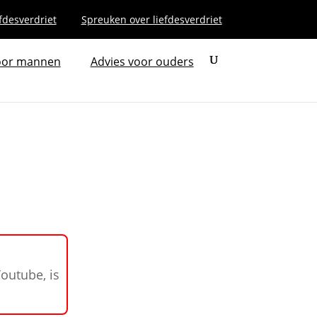
fdesverdriet
Spreuken over liefdesverdriet
oor mannen
Advies voor ouders
Youtube, is