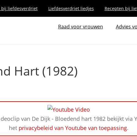
bij liefdesverdriet
Liefdesverdriet liedjes
Recepten bij lie
Raad voor vrouwen
Advies v
nd Hart (1982)
ideoclip van De Dijk - Bloedend hart 1982 bekijkt via 
het
privacybeleid van Youtube van toepassing
.