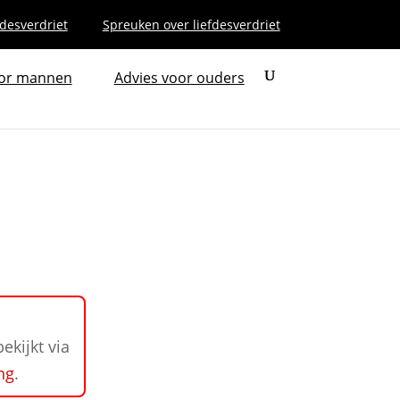
fdesverdriet
Spreuken over liefdesverdriet
oor mannen
Advies voor ouders
ekijkt via
ng
.