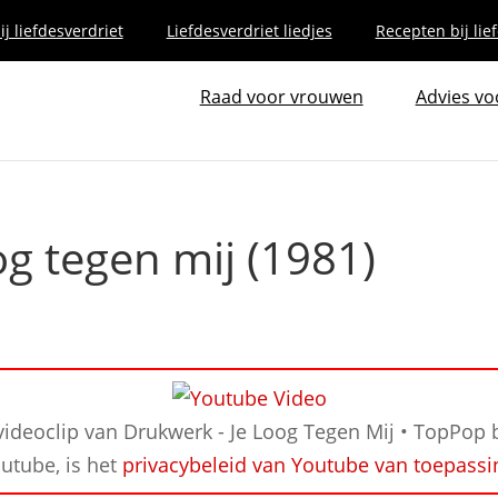
j liefdesverdriet
Liefdesverdriet liedjes
Recepten bij lie
Raad voor vrouwen
Advies v
og tegen mij (1981)
videoclip van Drukwerk - Je Loog Tegen Mij • TopPop b
utube, is het
privacybeleid van Youtube van toepassi