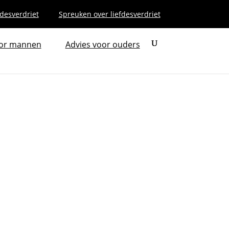
fdesverdriet
Spreuken over liefdesverdriet
oor mannen
Advies voor ouders