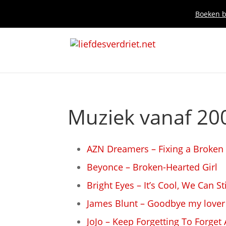
Boeken bi
Muziek vanaf 20
AZN Dreamers – Fixing a Broken
Beyonce – Broken-Hearted Girl
Bright Eyes – It’s Cool, We Can St
James Blunt – Goodbye my lover
JoJo – Keep Forgetting To Forget