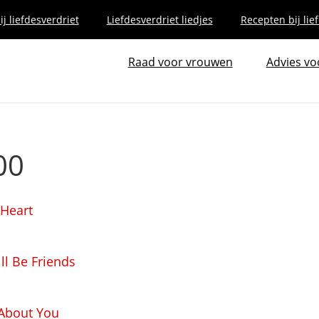
j liefdesverdriet
Liefdesverdriet liedjes
Recepten bij lie
Raad voor vrouwen
Advies v
00
 Heart
ill Be Friends
 About You