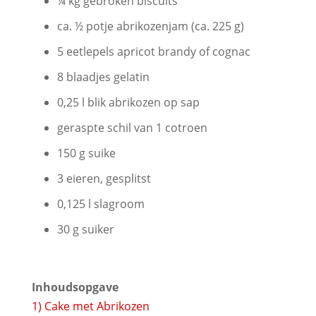
¼ kg gebroken biscuits
ca. ½ potje abrikozenjam (ca. 225 g)
5 eetlepels apricot brandy of cognac
8 blaadjes gelatin
0,25 l blik abrikozen op sap
geraspte schil van 1 cotroen
150 g suike
3 eieren, gesplitst
0,125 l slagroom
30 g suiker
Inhoudsopgave
1)
Cake met Abrikozen