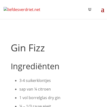
Gin Fizz
Ingrediënten
3-4 suikerklontjes
sap van ¼ citroen
1 vol borrelglas dry gin
¼ – 1/3 rauw eiwit