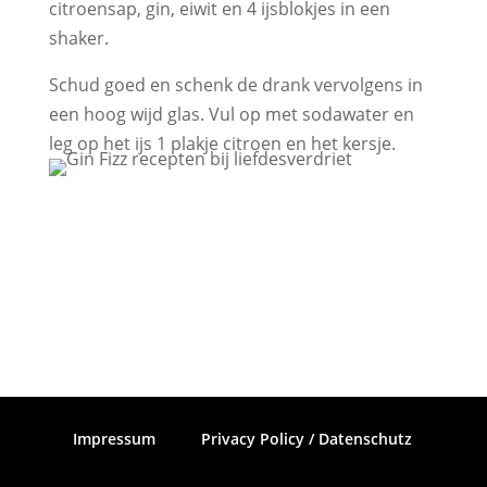
citroensap, gin, eiwit en 4 ijsblokjes in een
shaker.
Schud goed en schenk de drank vervolgens in
een hoog wijd glas. Vul op met sodawater en
leg op het ijs 1 plakje citroen en het kersje.
Impressum
Privacy Policy / Datenschutz